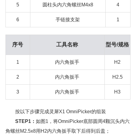
5
圆柱头内六角螺丝M4x8
4
6
手链接支架
1
序号
工具名称
型号/规格
1
内六角扳手
H2
2
内六角扳手
H2.5
3
内六角扳手
H3
按以下步骤完成灵犀X1 OmniPicker的组装
STEP1：
如图1，将OmniPicker底部圆周4颗沉头内六
角螺丝M2.5x8用H2内六角扳手取下后得到后盖；