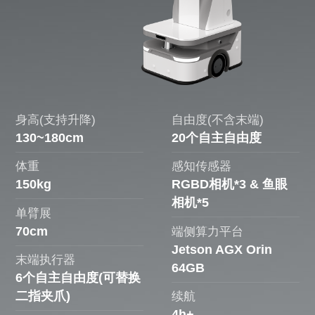
身高(支持升降)
自由度(不含末端)
130~180cm
20个自主自由度
体重
感知传感器
150kg
RGBD相机*3 & 鱼眼
相机*5
单臂展
70cm
端侧算力平台
Jetson AGX Orin
末端执行器
64GB
6个自主自由度(可替换
二指夹爪)
续航
4h+