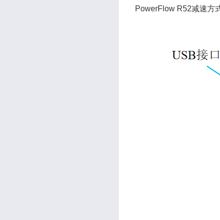
PowerFlow R52减