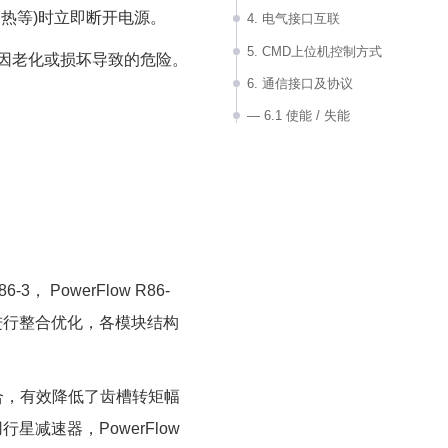
热等)时立即断开电源。
4. 电气接口互联
5. CMD上位机控制方式
免因老化或损坏导致的危险。
6. 通信接口及协议
— 6.1 使能 / 失能
— 6.2 MIT模式控制
— 6.3 上行状态
7. 其他
3， PowerFlow R86-
器进行整合优化，各模块结构
槽配合，有效降低了齿槽转矩幅
减速器，PowerFlow