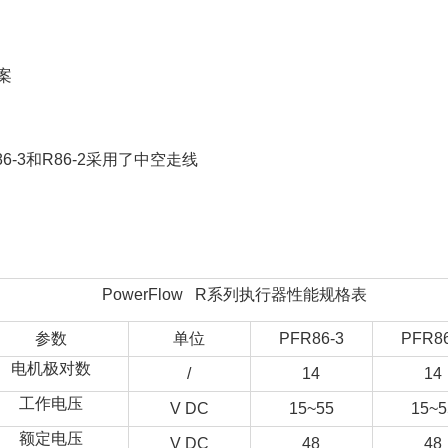
案
 R86-3和R86-2采用了中空走线
PowerFlow R系列执行器性能规格表
参数
单位
PFR86-3
PFR86
电机极对数
/
14
14
工作电压
V DC
15~55
15~5
额定电压
V DC
48
48