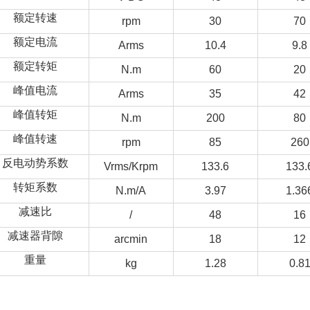
额定转速
rpm
30
70
额定电流
Arms
10.4
9.8
额定转矩
N.m
60
20
峰值电流
Arms
35
42
峰值转矩
N.m
200
80
峰值转速
rpm
85
260
反电动势系数
Vrms/Krpm
133.6
133.
转矩系数
N.m/A
3.97
1.36
减速比
/
48
16
减速器背隙
arcmin
18
12
重量
kg
1.28
0.8